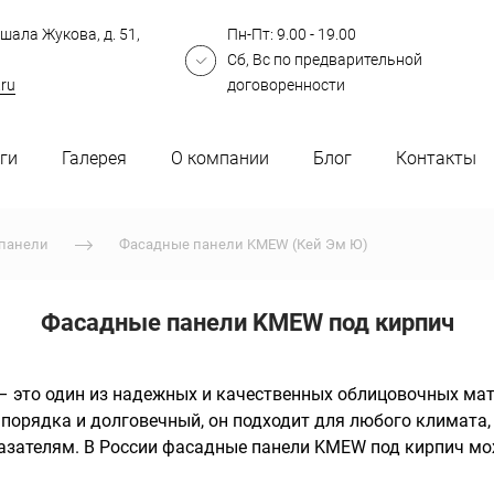
шала Жукова, д. 51,
Пн-Пт: 9.00 - 19.00
Сб, Вс по предварительной
.ru
договоренности
ги
Галерея
О компании
Блог
Контакты
панели
Фасадные панели KMEW (Кей Эм Ю)
Фасадные панели KMEW под кирпич
 это один из надежных и качественных облицовочных мате
орядка и долговечный, он подходит для любого климата, 
азателям. В России фасадные панели KMEW под кирпич мож