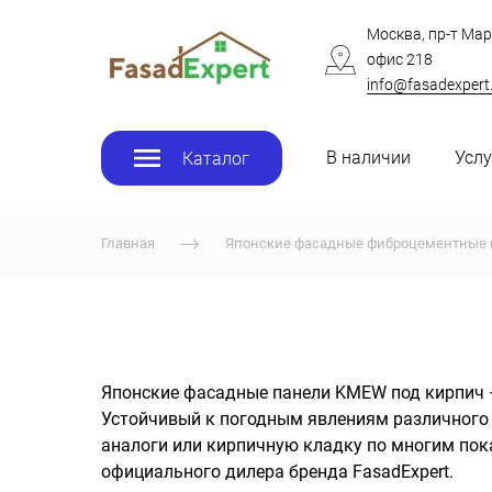
Москва, пр-т Мар
офис 218
info@fasadexpert
В наличии
Услу
Каталог
Главная
Японские фасадные фиброцементные 
Японские фасадные панели KMEW под кирпич –
Устойчивый к погодным явлениям различного п
аналоги или кирпичную кладку по многим пок
официального дилера бренда FasadExpert.