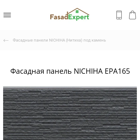
Фасадные панели NICHIHA (Нитиха) под камень
Фасадная панель NICHIHA EPA165