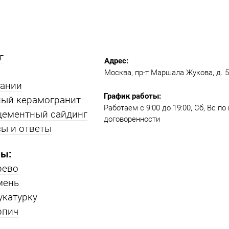
г
Адрес:
Москва, пр-т Маршала Жукова, д. 51
пании
График работы:
ый керамогранит
Работаем с 9:00 до 19:00​, Сб, Вс п
цементный сайдинг
договоренности
ы и ответы
ы:
рево
мень
укатурку
рпич