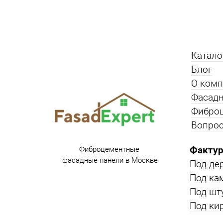
Катало
Блог
О ком
Фасадн
Фибро
Вопрос
Фактур
Фиброцементные
фасадные панели в Москве
Под де
Под ка
Под шт
Под ки