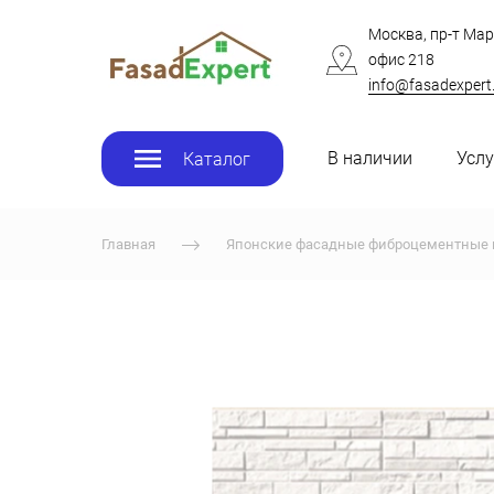
Москва, пр-т Мар
офис 218
info@fasadexpert
В наличии
Услу
Каталог
Главная
Японские фасадные фиброцементные 