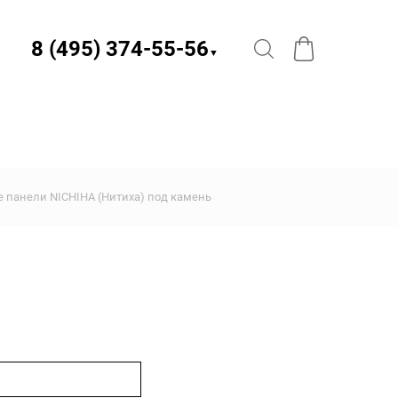
8 (495) 374-55-56​
▼
 панели NICHIHA (Нитиха) под камень