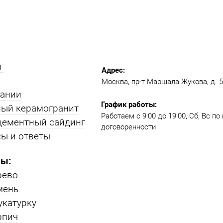
г
Адрес:
Москва, пр-т Маршала Жукова, д. 51
пании
График работы:
ый керамогранит
Работаем с 9:00 до 19:00​, Сб, Вс п
цементный сайдинг
договоренности
ы и ответы
ы:
рево
мень
укатурку
рпич