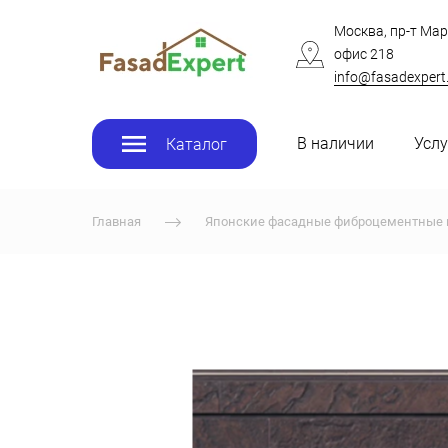
Москва, пр-т Мар
офис 218
info@fasadexpert
В наличии
Услу
Каталог
Главная
Японские фасадные фиброцементные 