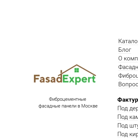
Катало
Блог
О ком
Фасадн
Фибро
Вопрос
Фактур
Фиброцементные
фасадные панели в Москве
Под де
Под ка
Под шт
Под ки