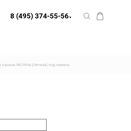
8 (495) 374-55-56​
▼
 панели NICHIHA (Нитиха) под камень