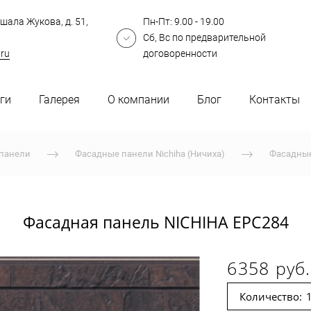
шала Жукова, д. 51,
Пн-Пт: 9.00 - 19.00
Сб, Вс по предварительной
.ru
договоренности
ги
Галерея
О компании
Блог
Контакты
панели
Фасадные панели Nichiha (Ничиха)
Фасадные
Фасадная панель NICHIHA EPC284
6358 руб.
Количество: