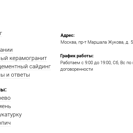
г
Адрес:
Москва, пр-т Маршала Жукова, д. 51
пании
График работы:
ый керамогранит
Работаем с 9:00 до 19:00​, Сб, Вс п
цементный сайдинг
договоренности
ы и ответы
ы:
рево
мень
укатурку
рпич