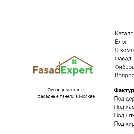
Катало
Блог
О ком
Фасадн
Фибро
Вопрос
Фактур
Фиброцементные
фасадные панели в Москве
Под де
Под ка
Под шт
Под ки