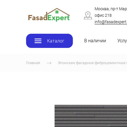
Москва, пр-т Мар
офис 218
info@fasadexpert
В наличии
Услу
Каталог
Главная
Японские фасадные фиброцементные 