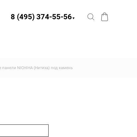
8 (495) 374-55-56​
▼
 панели NICHIHA (Нитиха) под камень