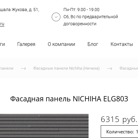
шала Жукова, д. 51,
Пн-Пт: 9.00 - 19.00
Сб, Вс по предварительной
.ru
договоренности
ги
Галерея
О компании
Блог
Контакты
панели
Фасадные панели Nichiha (Ничиха)
Фасадные
Фасадная панель NICHIHA ELG803
6315 руб.
Количество: