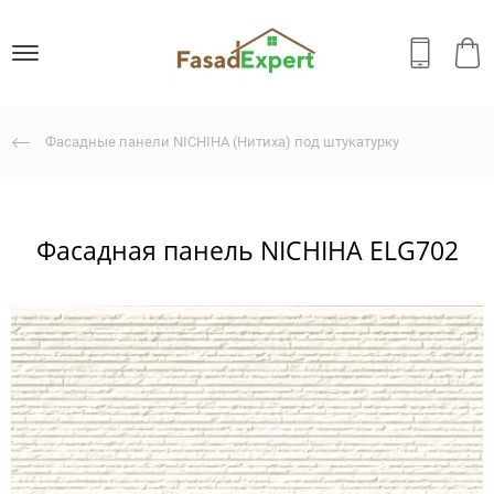
Фасадные панели NICHIHA (Нитиха) под штукатурку
Фасадная панель NICHIHA ELG702