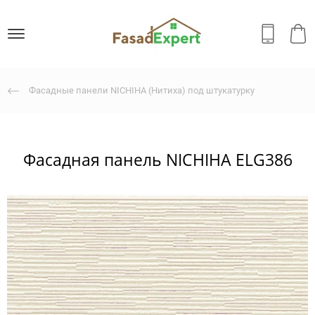
Фасадные панели NICHIHA (Нитиха) под штукатурку
Фасадная панель NICHIHA ELG386