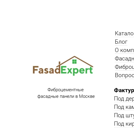
Катало
Блог
О ком
Фасадн
Фибро
Вопрос
Фактур
Фиброцементные
фасадные панели в Москве
Под де
Под ка
Под шт
Под ки