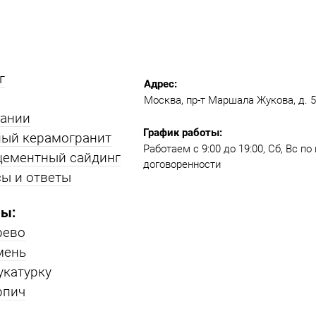
г
Адрес:
Москва, пр-т Маршала Жукова, д. 51
пании
График работы:
ый керамогранит
Работаем с 9:00 до 19:00​, Сб, Вс п
цементный сайдинг
договоренности
ы и ответы
ы:
рево
мень
укатурку
рпич