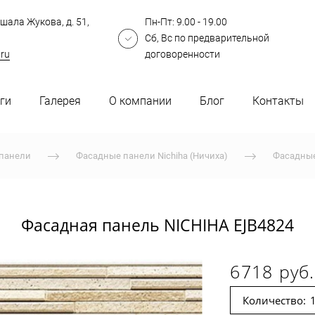
шала Жукова, д. 51,
Пн-Пт: 9.00 - 19.00
Сб, Вс по предварительной
.ru
договоренности
ги
Галерея
О компании
Блог
Контакты
панели
Фасадные панели Nichiha (Ничиха)
Фасадные
Фасадная панель NICHIHA EJB4824
6718 руб.
Количество: