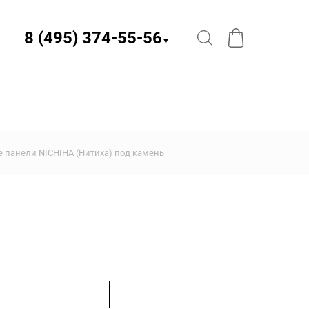
8 (495) 374-55-56​
▼
 панели NICHIHA (Нитиха) под камень