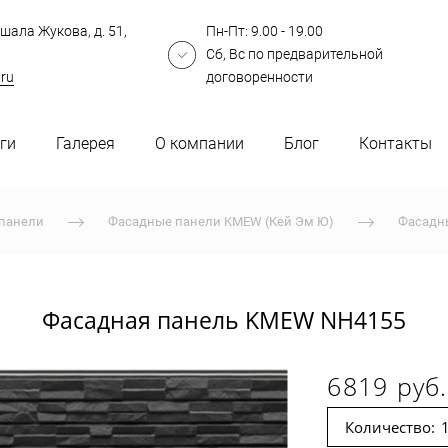
шала Жукова, д. 51,
Пн-Пт: 9.00 - 19.00
Сб, Вс по предварительной
.ru
договоренности
ги
Галерея
О компании
Блог
Контакты
панели
Фасадные панели KMEW (Кей Эм Ю)
Фасадн
Фасадная панель KMEW NH4155
6819 руб.
Количество: