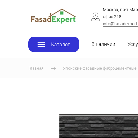
Москва, пр-т Мар
офис 218
info@fasadexpert
В наличии
Услу
Каталог
Главная
Японские фасадные фиброцементные 