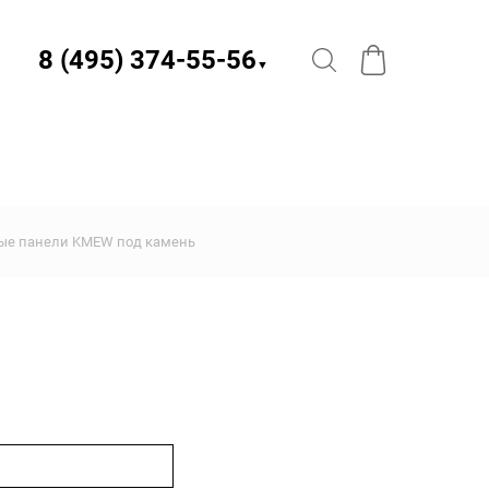
8 (495) 374-55-56​
▼
ые панели KMEW под камень