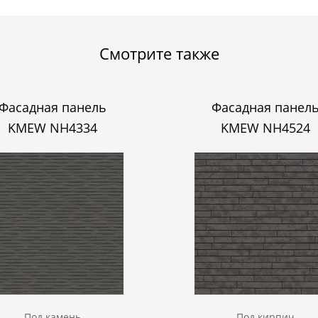
Смотрите также
Фасадная панель
Фасадная панел
KMEW NH4334
KMEW NH4524
Под камень
Под кирпич