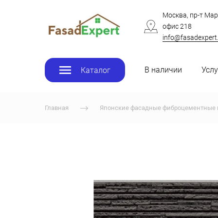
Москва, пр-т Мар
офис 218
info@fasadexpert
В наличии
Услу
Каталог
Главная
Японские фасадные фиброцементные 