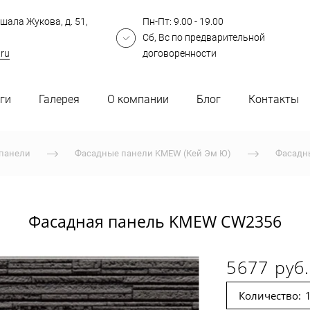
шала Жукова, д. 51,
Пн-Пт: 9.00 - 19.00
Сб, Вс по предварительной
.ru
договоренности
ги
Галерея
О компании
Блог
Контакты
панели
Фасадные панели KMEW (Кей Эм Ю)
Фасадн
Фасадная панель KMEW CW2356
5677 руб.
Количество: