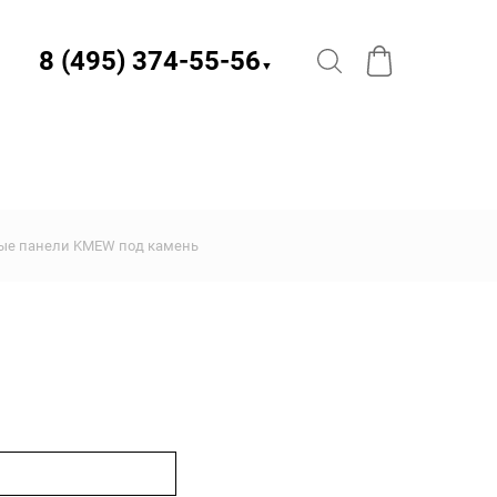
8 (495) 374-55-56​
▼
ые панели KMEW под камень