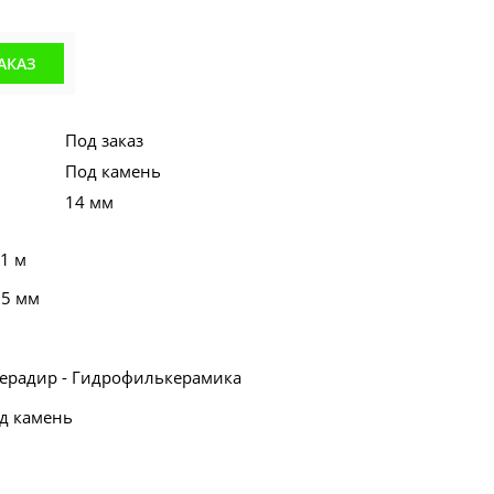
АКАЗ
Под заказ
Под камень
14 мм
 1 м
55 мм
Серадир - Гидрофилькерамика
од камень