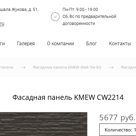
шала Жукова, д. 51,
Пн-Пт: 9.00 - 19.00
Сб, Вс по предварительной
.ru
договоренности
ги
Галерея
О компании
Блог
Контакты
панели
Фасадные панели KMEW (Кей Эм Ю)
Фасадн
Фасадная панель KMEW CW2214
5677 руб.
Количество: