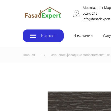
Москва, пр-т Мар
офис 218
info@fasadexpert
В наличии
Услу
Каталог
Главная
Японские фасадные фиброцементные 