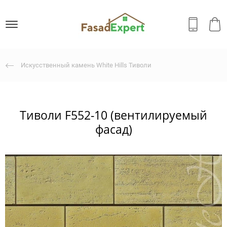
Искусственный камень White Hills Тиволи
Тиволи F552-10 (вентилируемый
фасад)