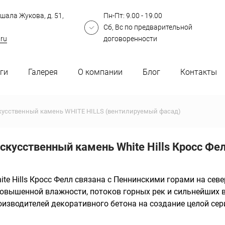
шала Жукова, д. 51,
Пн-Пт: 9.00 - 19.00
Сб, Вс по предварительной
.ru
договоренности
ги
Галерея
О компании
Блог
Контакты
кусственный камень WHITE HILLS (вентилируемый фасад)
скусственный камень White Hills Кросс Фе
e Hills Кросс Фелл связана с Пеннинскими горами на севе
повышенной влажности, потоков горных рек и сильнейших 
изводителей декоративного бетона на создание целой сери