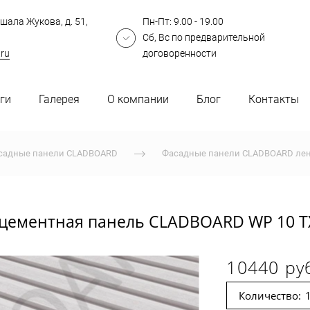
шала Жукова, д. 51,
Пн-Пт: 9.00 - 19.00
Сб, Вс по предварительной
.ru
договоренности
ги
Галерея
О компании
Блог
Контакты
садные панели CLADBOARD
Фасадные панели CLADBOARD ле
цементная панель CLADBOARD WP 10 TX
10440 ру
Количество: