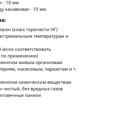
 - 10 мм
ду канавками - 10 мм
ва
:
асен (класс горючести НГ)
экстремальным температурам и
 (если соответствовать
 по применению)
о многим живым организмам
ктериям, насекомым, паразитам и т.
о многим химическим веществам
и чистый, без вредных газов
олговечные панели