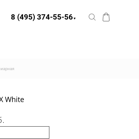
8 (495) 374-55-56​
▼
ниарная
 White
б.