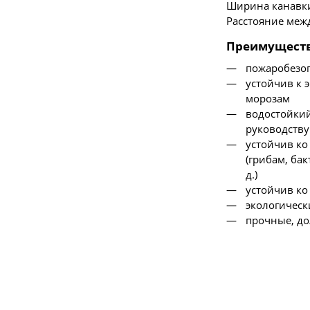
Ширина канавки
Расстояние меж
Преимущест
пожаробезоп
устойчив к 
морозам
водостойкий
руководству
устойчив к
(грибам, ба
д.)
устойчив к
экологическ
прочные, д