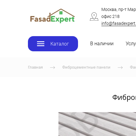
Москва, пр-т Мар
офис 218
info@fasadexpert
В наличии
Услу
Каталог
Главная
Фиброцементные панели
Фа
Фибро