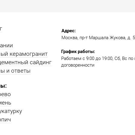
г
Адрес:
Москва, пр-т Маршала Жукова, д. 51
пании
График работы:
ый керамогранит
Работаем с 9:00 до 19:00​, Сб, Вс п
цементный сайдинг
договоренности
ы и ответы
ы:
рево
мень
укатурку
рпич