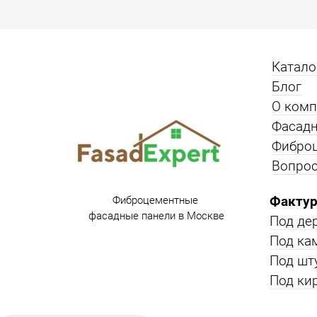
Катало
Блог
О ком
Фасадн
Фибро
Вопрос
Фактур
Фиброцементные
фасадные панели в Москве
Под де
Под ка
Под шт
Под ки