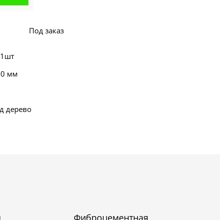
Под заказ
 1шт
90 мм
д дерево
я
Фиброцементная