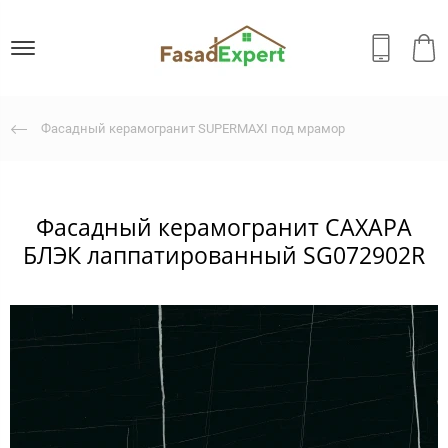
Фасадный керамогранит SUPERMAXI под мрамор
Фасадный керамогранит САХАРА
БЛЭК лаппатированный SG072902R