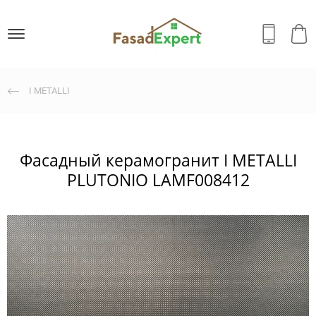
I METALLI
Фасадный керамогранит I METALLI
PLUTONIO LAMF008412