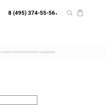
8 (495) 374-55-56​
▼
 панели NICHIHA (Нитиха) под дерево