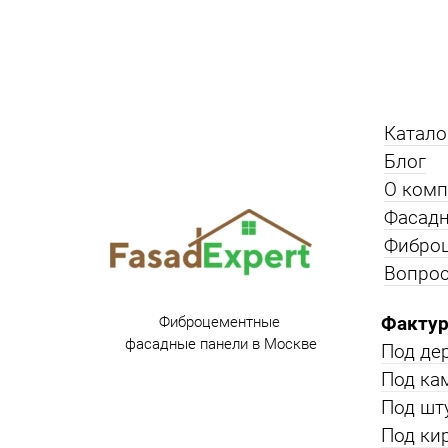
Катало
Блог
О ком
Фасадн
Фибро
Вопрос
Фактур
Фиброцементные
фасадные панели в Москве
Под де
Под ка
Под шт
Под ки