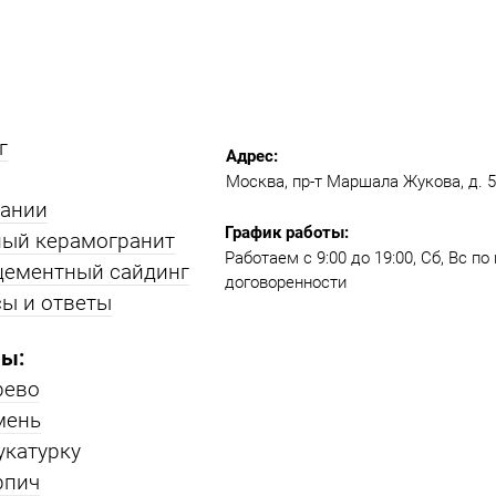
г
Адрес:
Москва, пр-т Маршала Жукова, д. 51
пании
График работы:
ый керамогранит
Работаем с 9:00 до 19:00​, Сб, Вс п
цементный сайдинг
договоренности
ы и ответы
ы:
рево
мень
укатурку
рпич