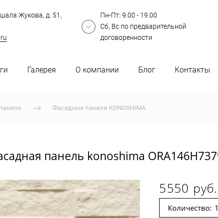
шала Жукова, д. 51,
Пн-Пт: 9.00 - 19.00
Сб, Вс по предварительной
.ru
договоренности
ги
Галерея
О компании
Блог
Контакты
панели
Фасадные панели KONOSHIMA
асадная панель konoshima ORA146H737
5550 руб.
Количество: