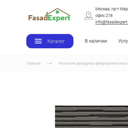
Москва, пр-т Мар
офис 218
info@fasadexpert
В наличии
Услу
Каталог
Главная
Японские фасадные фиброцементные 