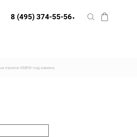
8 (495) 374-55-56​
▼
ые панели KMEW под камень