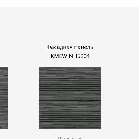
ь
Фасадная панель
KMEW NH5204
Под камень