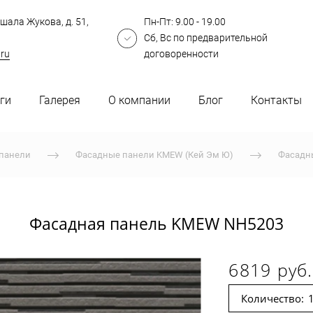
шала Жукова, д. 51,
Пн-Пт: 9.00 - 19.00
Сб, Вс по предварительной
.ru
договоренности
ги
Галерея
О компании
Блог
Контакты
панели
Фасадные панели KMEW (Кей Эм Ю)
Фасадн
Фасадная панель KMEW NH5203
6819 руб.
Количество: